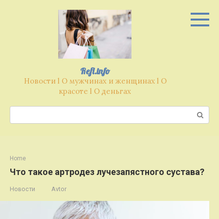
Перейти
к
контенту
Refl.info
Новости l О мужчинах и женщинах l О
красоте l О деньгах
Поиск:
Home
Что такое артродез лучезапястного сустава?
Новости
Avtor