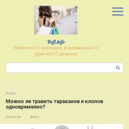
Перейти
к
контенту
Refl.info
Новости l О мужчинах и женщинах l О
красоте l О деньгах
Поиск:
Home
Можно ли травить тараканов и клопов
одновременно?
Новости
Avtor