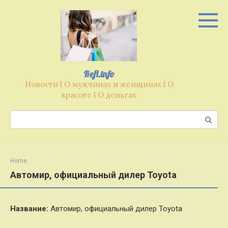
Перейти
к
контенту
Refl.info
Новости l О мужчинах и женщинах l О
красоте l О деньгах
Поиск:
Home
Автомир, официальный дилер Toyota
Название:
Автомир, официальный дилер Toyota