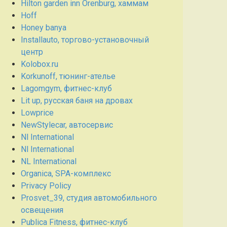
Hilton garden inn Orenburg, хаммам
Hoff
Honey banya
Installauto, торгово-установочный
центр
Kolobox.ru
Korkunoff, тюнинг-ателье
Lagomgym, фитнес-клуб
Lit up, русская баня на дровах
Lowprice
NewStylecar, автосервис
Nl International
Nl International
NL International
Organica, SPA-комплекс
Privacy Policy
Prosvet_39, студия автомобильного
освещения
Publica Fitness, фитнес-клуб