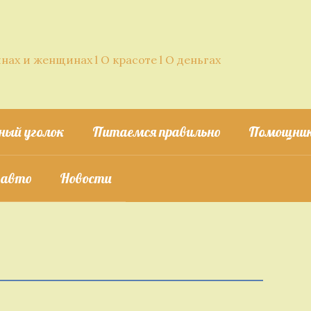
нах и женщинах l О красоте l О деньгах
ный уголок
Питаемся правильно
Помощник
 авто
Новости