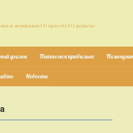
нах и женщинах l О красоте l О деньгах
ный уголок
Питаемся правильно
Помощник
 авто
Новости
а