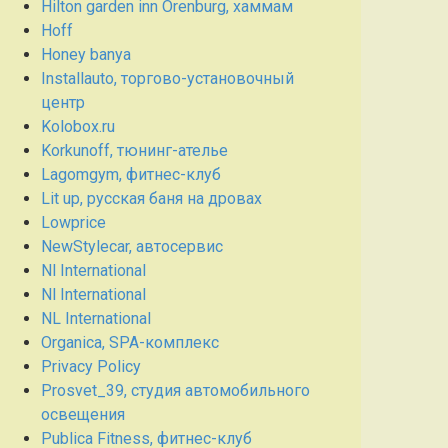
Hilton garden inn Orenburg, хаммам
Hoff
Honey banya
Installauto, торгово-установочный
центр
Kolobox.ru
Korkunoff, тюнинг-ателье
Lagomgym, фитнес-клуб
Lit up, русская баня на дровах
Lowprice
NewStylecar, автосервис
Nl International
Nl International
NL International
Organica, SPA-комплекс
Privacy Policy
Prosvet_39, студия автомобильного
освещения
Publica Fitness, фитнес-клуб