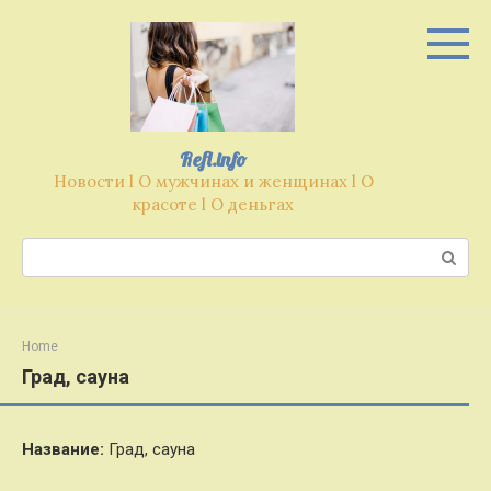
Перейти
к
контенту
Refl.info
Новости l О мужчинах и женщинах l О
красоте l О деньгах
Поиск:
Home
Град, сауна
Название:
Град, сауна