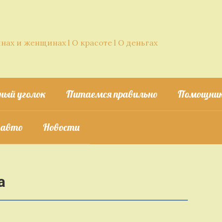
нах и женщинах l О красоте l О деньгах
ный уголок
Питаемся правильно
Помощник
 авто
Новости
а