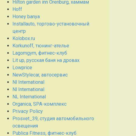
Hilton garden inn Orenburg, хаммам
Hoff
Honey banya
Installauto, торгово-установочный
центр
Kolobox.ru
Korkunoff, тюнинг-ателье
Lagomgym, фитнес-клуб
Lit up, русская баня на дровах
Lowprice
NewStylecar, автосервис
Nl International
Nl International
NL International
Organica, SPA-комплекс
Privacy Policy
Prosvet_39, студия автомобильного
освещения
Publica Fitness, фитнес-клуб