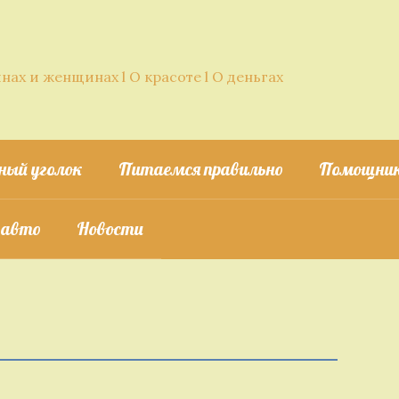
нах и женщинах l О красоте l О деньгах
ный уголок
Питаемся правильно
Помощник
 авто
Новости