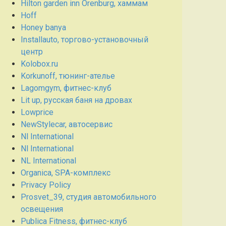
Hilton garden inn Orenburg, хаммам
Hoff
Honey banya
Installauto, торгово-установочный
центр
Kolobox.ru
Korkunoff, тюнинг-ателье
Lagomgym, фитнес-клуб
Lit up, русская баня на дровах
Lowprice
NewStylecar, автосервис
Nl International
Nl International
NL International
Organica, SPA-комплекс
Privacy Policy
Prosvet_39, студия автомобильного
освещения
Publica Fitness, фитнес-клуб