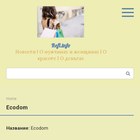
Перейти
к
контенту
Refl.info
Новости l О мужчинах и женщинах l О
красоте l О деньгах
Поиск:
Home
Ecodom
Название:
Ecodom