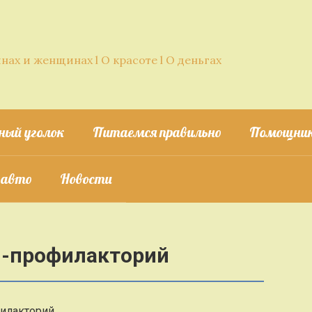
нах и женщинах l О красоте l О деньгах
ный уголок
Питаемся правильно
Помощник
 авто
Новости
й-профилакторий
филакторий