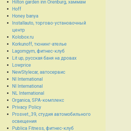
Hilton garden inn Orenburg, хаммам
Hoff
Honey banya
Installauto, торгово-установочный
центр
Kolobox.ru
Korkunoff, тюнинг-ателье
Lagomgym, фитнес-клуб
Lit up, русская баня на дровах
Lowprice
NewStylecar, автосервис
Nl International
Nl International
NL International
Organica, SPA-комплекс
Privacy Policy
Prosvet_39, студия автомобильного
освещения
Publica Fitness, фитнес-клуб