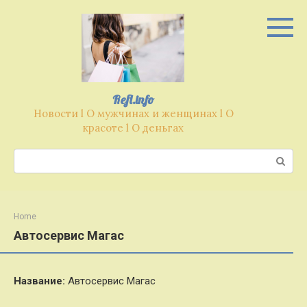
Перейти
к
контенту
Refl.info
Новости l О мужчинах и женщинах l О
красоте l О деньгах
Поиск:
Home
Автосервис Магас
Название:
Автосервис Магас