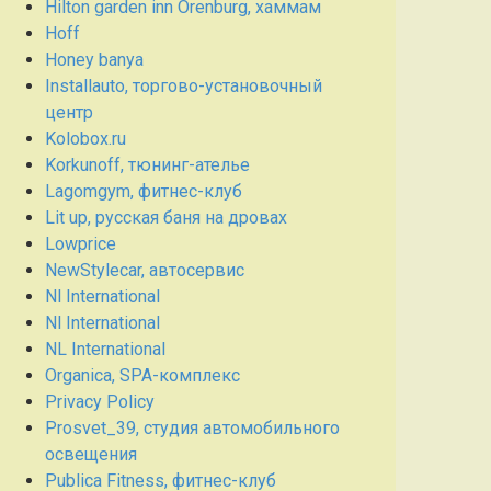
Hilton garden inn Orenburg, хаммам
Hoff
Honey banya
Installauto, торгово-установочный
центр
Kolobox.ru
Korkunoff, тюнинг-ателье
Lagomgym, фитнес-клуб
Lit up, русская баня на дровах
Lowprice
NewStylecar, автосервис
Nl International
Nl International
NL International
Organica, SPA-комплекс
Privacy Policy
Prosvet_39, студия автомобильного
освещения
Publica Fitness, фитнес-клуб