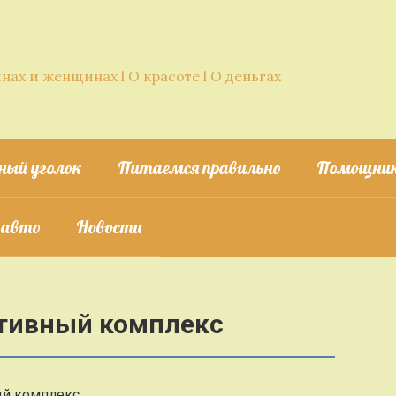
нах и женщинах l О красоте l О деньгах
ный уголок
Питаемся правильно
Помощник
 авто
Новости
тивный комплекс
ый комплекс