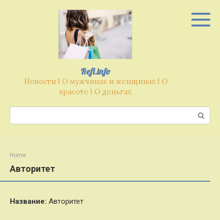
Перейти
к
контенту
Refl.info
Новости l О мужчинах и женщинах l О
красоте l О деньгах
Поиск:
Home
Авторитет
Название:
Авторитет