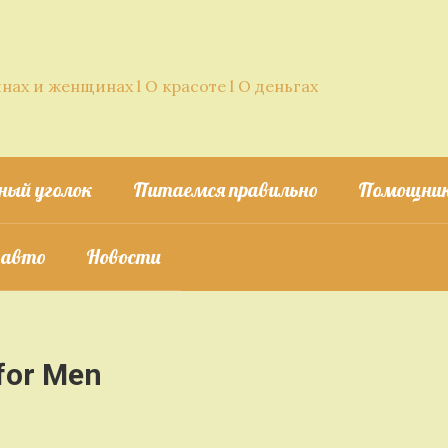
нах и женщинах l О красоте l О деньгах
ный уголок
Питаемся правильно
Помощник
 авто
Новости
for Men