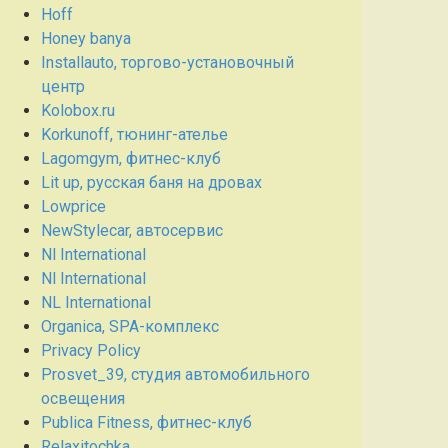
Hoff
Honey banya
Installauto, торгово-установочный
центр
Kolobox.ru
Korkunoff, тюнинг-ателье
Lagomgym, фитнес-клуб
Lit up, русская баня на дровах
Lowprice
NewStylecar, автосервис
Nl International
Nl International
NL International
Organica, SPA-комплекс
Privacy Policy
Prosvet_39, студия автомобильного
освещения
Publica Fitness, фитнес-клуб
Relaxitochka