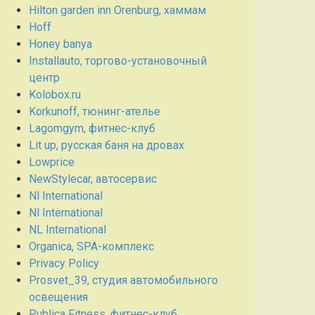
Hilton garden inn Orenburg, хаммам
Hoff
Honey banya
Installauto, торгово-установочный
центр
Kolobox.ru
Korkunoff, тюнинг-ателье
Lagomgym, фитнес-клуб
Lit up, русская баня на дровах
Lowprice
NewStylecar, автосервис
Nl International
Nl International
NL International
Organica, SPA-комплекс
Privacy Policy
Prosvet_39, студия автомобильного
освещения
Publica Fitness, фитнес-клуб