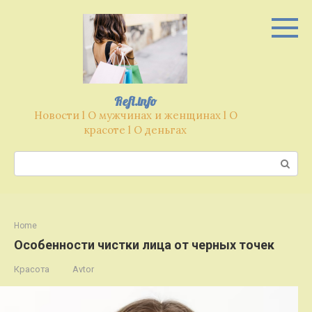
Перейти
к
контенту
Refl.info
Новости l О мужчинах и женщинах l О
красоте l О деньгах
Поиск:
Home
Особенности чистки лица от черных точек
Красота
Avtor